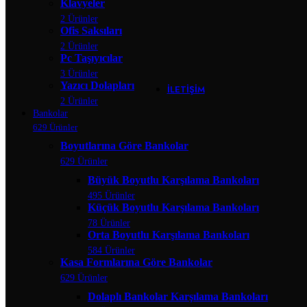
Banko Ara Ra
Klavyeler
Çarpma Kap
2 Ürünler
Kesonlar
Ofis Saksıları
Klavyeler
2 Ürünler
Ofis Saksılar
Pc Taşıyıcılar
Pc Taşıyıcıla
3 Ürünler
Yazıcı Dolapl
Yazıcı Dolapları
İLETIŞIM
2 Ürünler
Bankolar
629 Ürünler
Boyutlarına Göre Bankolar
629 Ürünler
Büyük Boyutlu Karşılama Bankoları
495 Ürünler
Küçük Boyutlu Karşılama Bankoları
78 Ürünler
Orta Boyutlu Karşılama Bankoları
584 Ürünler
Kasa Formlarına Göre Bankolar
629 Ürünler
Dolaplı Bankolar Karşılama Bankoları