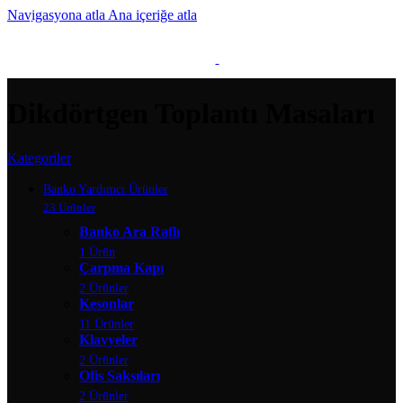
Navigasyona atla
Ana içeriğe atla
MENÜ
Dikdörtgen Toplantı Masaları
Kategoriler
Banko Yardımcı Ürünler
23 Ürünler
Banko Ara Raflı
1 Ürün
Çarpma Kapı
2 Ürünler
Kesonlar
11 Ürünler
Klavyeler
2 Ürünler
Ofis Saksıları
2 Ürünler