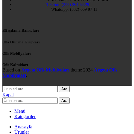
Telefon: (232) 264 64 29
Whatsapp: (532) 669 97 11
Karşılama Bankoları
Ofis Oturma Grupları
Ofis Mobilyaları
Ofis Koltukları
Based on
Argeta Ofis Mobilyaları
theme
2024
Argeta Ofis
Mobilyaları
.
Ara
Kapat
Ara
Menü
Kategoriler
Anasayfa
Ürünler