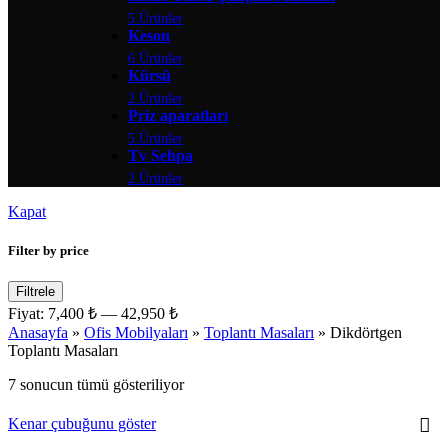
5 Ürünler
Keson
6 Ürünler
Kürsü
2 Ürünler
Priz aparatları
5 Ürünler
Tv Sehpa
2 Ürünler
Kapat
Filter by price
Filtrele
Fiyat:
7,400 ₺
—
42,950 ₺
Anasayfa
»
Ofis Mobilyaları
»
Toplantı Masaları
»
Dikdörtgen
Toplantı Masaları
7 sonucun tümü gösteriliyor
Kenar çubuğunu göster