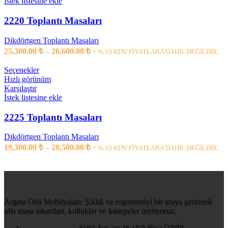
İstek listesine ekle
2220 Toplantı Masaları
Dikdörtgen Toplantı Masaları
25,300.00
₺
–
26,600.00
₺
+ % 10 KDV FİYATLARA DAHİL DEĞİLDİR..
Seçenekler
Hızlı görünüm
Karşılaştır
İstek listesine ekle
2225 Toplantı Masaları
Dikdörtgen Toplantı Masaları
19,300.00
₺
–
20,500.00
₺
+ % 10 KDV FİYATLARA DAHİL DEĞİLDİR..
Argeta Ofis Mobilyaları: Şıklık ve ergonomiyi bir araya getirerek
ofis masa takımları, koltuklar ve kanepeler üretiyoruz.
619/1 Sok. no:16-18/A Buca İZMİR