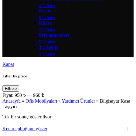
5 Ürünler
Keson
6 Ürünler
Kürsü
2 Ürünler
Priz aparatları
5 Ürünler
Tv Sehpa
2 Ürünler
Kapat
Filter by price
Filtrele
Fiyat:
950 ₺
—
960 ₺
Anasayfa
»
Ofis Mobilyaları
»
Yardımcı Ürünler
»
Bilgisayar Kasa
Taşıyıcı
Tek bir sonuç gösteriliyor
Kenar çubuğunu göster