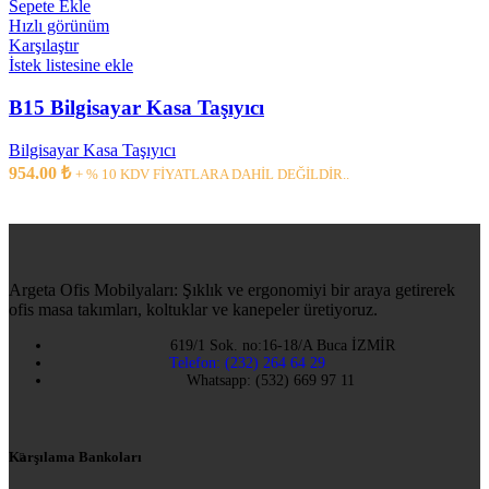
Sepete Ekle
Hızlı görünüm
Karşılaştır
İstek listesine ekle
B15 Bilgisayar Kasa Taşıyıcı
Bilgisayar Kasa Taşıyıcı
954.00
₺
+ % 10 KDV FİYATLARA DAHİL DEĞİLDİR..
Argeta Ofis Mobilyaları: Şıklık ve ergonomiyi bir araya getirerek
ofis masa takımları, koltuklar ve kanepeler üretiyoruz.
619/1 Sok. no:16-18/A Buca İZMİR
Telefon: (232) 264 64 29
Whatsapp: (532) 669 97 11
Karşılama Bankoları