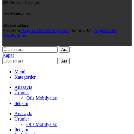
Ofis Oturma Grupları
Ofis Mobilyaları
Ofis Koltukları
Based on
Argeta Ofis Mobilyaları
theme
2024
Argeta Ofis
Mobilyaları
.
Ara
Kapat
Ara
Menü
Kategoriler
Anasayfa
Ürünler
Ofis Mobilyaları
İletişim
Anasayfa
Ürünler
Ofis Mobilyaları
İletişim