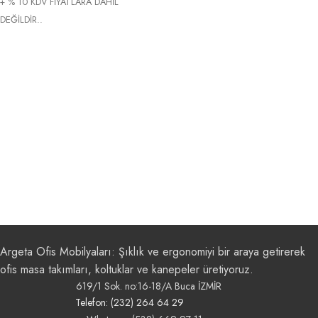
+ % 10 KDV FİYATLARA DAHİL
DEĞİLDİR..
Argeta Ofis Mobilyaları: Şıklık ve ergonomiyi bir araya getirerek
ofis masa takımları, koltuklar ve kanepeler üretiyoruz.
619/1 Sok. no:16-18/A Buca İZMİR
Telefon: (232) 264 64 29