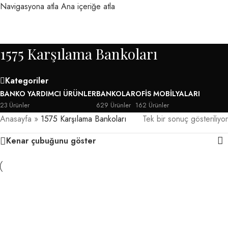
Navigasyona atla
Ana içeriğe atla
MENÜ
1575 Karşılama Bankoları
Kategoriler
BANKO YARDIMCI ÜRÜNLER
BANKOLAR
OFIS MOBILYALARI
23 Ürünler
629 Ürünler
162 Ürünler
Anasayfa
»
1575 Karşılama Bankoları
Tek bir sonuç gösteriliyor
Kenar çubuğunu göster