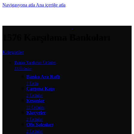
Navigasyona atla
Ana içeriğe atla
MENÜ
1576 Karşılama Bankoları
Kategoriler
Banko Yardımcı Ürünler
23 Ürünler
Banko Ara Raflı
1 Ürün
Çarpma Kapı
2 Ürünler
Kesonlar
11 Ürünler
Klavyeler
2 Ürünler
Ofis Saksıları
2 Ürünler