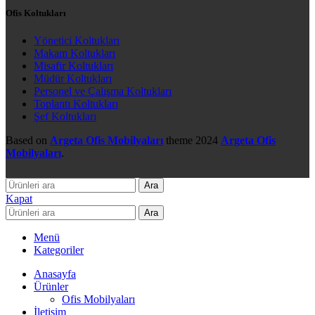
Ofis Koltukları
Yönetici Koltukları
Makam Koltukları
Misafir Koltukları
Müdür Koltukları
Personel ve Çalışma Koltukları
Toplantı Koltukları
Şef Koltukları
Based on
Argeta Ofis Mobilyaları
theme
2024
Argeta Ofis
Mobilyaları
.
Ara
Kapat
Ara
Menü
Kategoriler
Anasayfa
Ürünler
Ofis Mobilyaları
İletişim