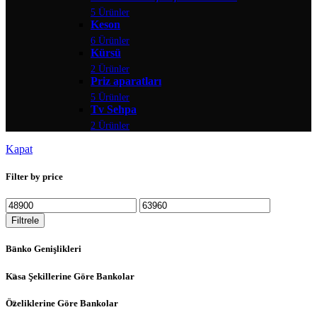
5 Ürünler
Keson
6 Ürünler
Kürsü
2 Ürünler
Priz aparatları
5 Ürünler
Tv Sehpa
2 Ürünler
Kapat
Filter by price
En
En
düşük
yüksek
Filtrele
fiyat
fiyat
Banko Genişlikleri
Kasa Şekillerine Göre Bankolar
Özeliklerine Göre Bankolar