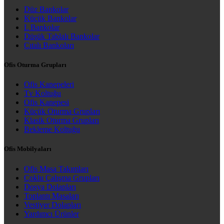
Düz Bankolar
Küçük Bankolar
L Bankolar
Düşük Tablalı Bankolar
Çıtalı Bankoları
Ofis Oturma Grupları
Ofis Kanepeleri
Tv Koltuğu
Ofis Kanepesi
Küçük Oturma Grupları
Klasik Oturma Grupları
Bekleme Koltuğu
Ofis Mobilyaları
Ofis Masa Takımları
Çoklu Çalışma Grupları
Dosya Dolapları
Toplantı Masaları
Vestiyer Dolapları
Yardımcı Ürünler