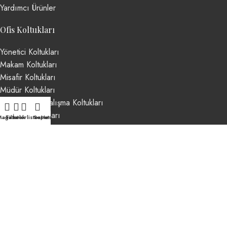
Yardımcı Ürünler
Ofis Koltukları
Yönetici Koltukları
Makam Koltukları
Misafir Koltukları
Müdür Koltukları
Personel ve Çalışma Koltukları
Toplantı Koltukları
Mağaza
Filtreler
İstek listesi
Sepet
Hesabım
Şef Koltukları
Based on
Argeta Ofis Mobilyaları
theme
2024
Argeta Ofis
Mobilyaları
.