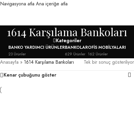
Navigasyona atla
Ana içeriğe atla
MENÜ
1614 Karşılama Bankoları
Kategoriler
BANKO YARDIMCI ÜRÜNLER
BANKOLAR
OFIS MOBILYALARI
23 Ürünler
629 Ürünler
162 Ürünler
Anasayfa
»
1614 Karşılama Bankoları
Tek bir sonuç gösteriliyor
Kenar çubuğunu göster