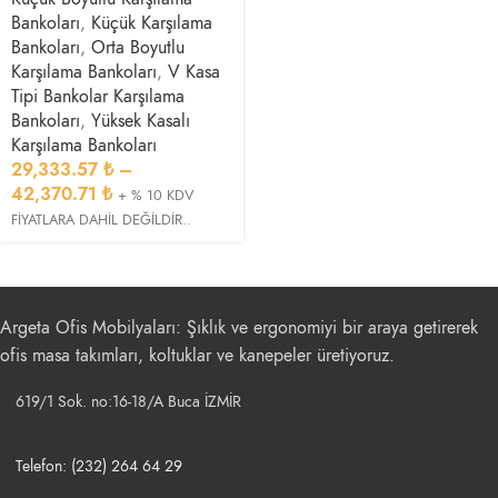
Bankoları
,
Küçük Karşılama
Bankoları
,
Orta Boyutlu
Karşılama Bankoları
,
V Kasa
Tipi Bankolar Karşılama
Bankoları
,
Yüksek Kasalı
Karşılama Bankoları
29,333.57
₺
–
42,370.71
₺
+ % 10 KDV
FİYATLARA DAHİL DEĞİLDİR..
Argeta Ofis Mobilyaları: Şıklık ve ergonomiyi bir araya getirerek
ofis masa takımları, koltuklar ve kanepeler üretiyoruz.
619/1 Sok. no:16-18/A Buca İZMİR
Telefon: (232) 264 64 29