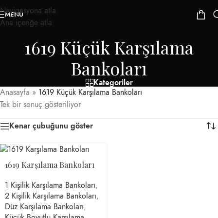
Navigasyona atla
MENÜ
Ana içeriğe atla
1619 Küçük Karşılama
Bankoları
Kategoriler
Anasayfa
»
1619 Küçük Karşılama Bankoları
Tek bir sonuç gösteriliyor
Kenar çubuğunu göster
1619 Karşılama Bankoları
1 Kişilik Karşılama Bankoları
,
2 Kişilik Karşılama Bankoları
,
Düz Karşılama Bankoları
,
Küçük Boyutlu Karşılama