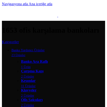
Navigasyona atla
Ana içeriğe atla
MENÜ
1653 ofis karşılama bankoları
Kategoriler
Banko Yardımcı Ürünler
23 Ürünler
Banko Ara Raflı
1 Ürün
Çarpma Kapı
2 Ürünler
Kesonlar
11 Ürünler
Klavyeler
2 Ürünler
Ofis Saksıları
2 Ürünler