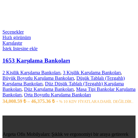
Seçenekler
Hızlı görünüm
Karşılaştır
İstek listesine ekle
1653 Karşılama Bankoları
2 Kişilik Karşılama Bankoları
,
3 Kişilik Karşılama Bankoları
,
Büyük Boyutlu Karşılama Bankoları
,
Düşük Tablalı (Tezgahlı)
Karşılama Bankoları
,
Düz Düşük Tablalı (Tezgahlı) Karşılama
Bankoları
,
Düz Karşılama Bankoları
,
Masa Tipi Bankolar Karşılama
Bankoları
,
Orta Boyutlu Karşılama Bankoları
34,008.59
₺
–
46,375.36
₺
+ % 10 KDV FİYATLARA DAHİL DEĞİLDİR..
Argeta Ofis Mobilyaları: Şıklık ve ergonomiyi bir araya getirerek