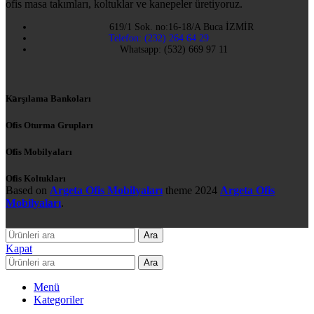
ofis masa takımları, koltuklar ve kanepeler üretiyoruz.
619/1 Sok. no:16-18/A Buca İZMİR
Telefon: (232) 264 64 29
Whatsapp: (532) 669 97 11
Karşılama Bankoları
Ofis Oturma Grupları
Ofis Mobilyaları
Ofis Koltukları
Based on
Argeta Ofis Mobilyaları
theme
2024
Argeta Ofis
Mobilyaları
.
Ara
Kapat
Ara
Menü
Kategoriler