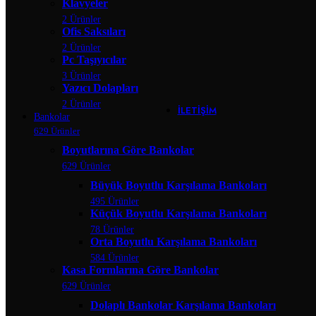
Klavyeler
Banko Yardımcı Ü
2 Ürünler
Banko Ara R
Ofis Saksıları
Çarpma Ka
Kesonlar
2 Ürünler
Klavyeler
Pc Taşıyıcılar
Ofis Saksıla
3 Ürünler
Pc Taşıyıcıl
Yazıcı Dolapları
Yazıcı Dola
2 Ürünler
İLETIŞIM
Bankolar
629 Ürünler
Boyutlarına Göre Bankolar
629 Ürünler
Büyük Boyutlu Karşılama Bankoları
495 Ürünler
Küçük Boyutlu Karşılama Bankoları
78 Ürünler
Orta Boyutlu Karşılama Bankoları
584 Ürünler
Kasa Formlarına Göre Bankolar
629 Ürünler
Dolaplı Bankolar Karşılama Bankoları