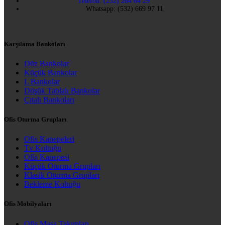
Telefon: (232) 264 64 29
Whatsapp: (532) 669 97 11
Karşılama Bankoları
Düz Bankolar
Küçük Bankolar
L Bankolar
Düşük Tablalı Bankolar
Çıtalı Bankoları
Ofis Oturma Grupları
Ofis Kanepeleri
Tv Koltuğu
Ofis Kanepesi
Küçük Oturma Grupları
Klasik Oturma Grupları
Bekleme Koltuğu
Ofis Mobilyaları
Ofis Masa Takımları