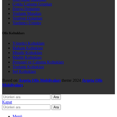
Çoklu Çalışma Grupları
Dosya Dolapları
Toplantı Masaları
Vestiyer Dolapları
Yardımcı Ürünler
Ofis Koltukları
Yönetici Koltukları
Makam Koltukları
Misafir Koltukları
Müdür Koltukları
Personel ve Çalışma Koltukları
Toplantı Koltukları
Şef Koltukları
Based on
Argeta Ofis Mobilyaları
theme
2024
Argeta Ofis
Mobilyaları
.
Ara
Kapat
Ara
Menü