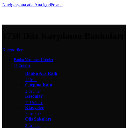
Navigasyona atla
Ana içeriğe atla
MENÜ
1730 Düz Karşılama Bankoları
Kategoriler
Banko Yardımcı Ürünler
23 Ürünler
Banko Ara Raflı
1 Ürün
Çarpma Kapı
2 Ürünler
Kesonlar
11 Ürünler
Klavyeler
2 Ürünler
Ofis Saksıları
2 Ürünler