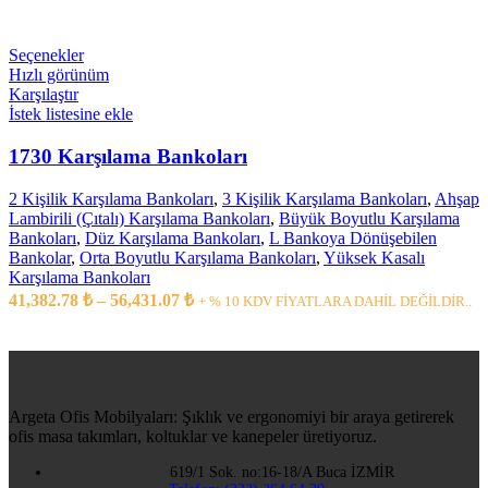
Seçenekler
Hızlı görünüm
Karşılaştır
İstek listesine ekle
1730 Karşılama Bankoları
2 Kişilik Karşılama Bankoları
,
3 Kişilik Karşılama Bankoları
,
Ahşap
Lambirili (Çıtalı) Karşılama Bankoları
,
Büyük Boyutlu Karşılama
Bankoları
,
Düz Karşılama Bankoları
,
L Bankoya Dönüşebilen
Bankolar
,
Orta Boyutlu Karşılama Bankoları
,
Yüksek Kasalı
Karşılama Bankoları
41,382.78
₺
–
56,431.07
₺
+ % 10 KDV FİYATLARA DAHİL DEĞİLDİR..
Argeta Ofis Mobilyaları: Şıklık ve ergonomiyi bir araya getirerek
ofis masa takımları, koltuklar ve kanepeler üretiyoruz.
619/1 Sok. no:16-18/A Buca İZMİR