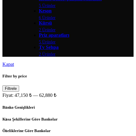
5 Ürünler
Keson
6 Ürünler
Kürsü
2 Ürünler
Priz aparatları
5 Ürünler
Tv Sehpa
2 Ürünler
Kapat
Filter by price
Filtrele
Fiyat:
47,150 ₺
—
62,880 ₺
Banko Genişlikleri
Kasa Şekillerine Göre Bankolar
Özeliklerine Göre Bankolar