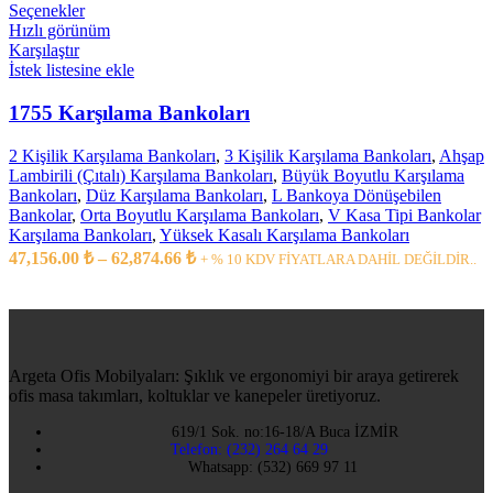
Seçenekler
Hızlı görünüm
Karşılaştır
İstek listesine ekle
1755 Karşılama Bankoları
2 Kişilik Karşılama Bankoları
,
3 Kişilik Karşılama Bankoları
,
Ahşap
Lambirili (Çıtalı) Karşılama Bankoları
,
Büyük Boyutlu Karşılama
Bankoları
,
Düz Karşılama Bankoları
,
L Bankoya Dönüşebilen
Bankolar
,
Orta Boyutlu Karşılama Bankoları
,
V Kasa Tipi Bankolar
Karşılama Bankoları
,
Yüksek Kasalı Karşılama Bankoları
47,156.00
₺
–
62,874.66
₺
+ % 10 KDV FİYATLARA DAHİL DEĞİLDİR..
Argeta Ofis Mobilyaları: Şıklık ve ergonomiyi bir araya getirerek
ofis masa takımları, koltuklar ve kanepeler üretiyoruz.
619/1 Sok. no:16-18/A Buca İZMİR
Telefon: (232) 264 64 29
Whatsapp: (532) 669 97 11