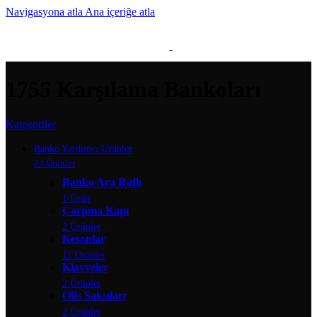
Navigasyona atla
Ana içeriğe atla
MENÜ
1755 Karşılama Bankoları
Kategoriler
Banko Yardımcı Ürünler
23 Ürünler
Banko Ara Raflı
1 Ürün
Çarpma Kapı
2 Ürünler
Kesonlar
11 Ürünler
Klavyeler
2 Ürünler
Ofis Saksıları
2 Ürünler