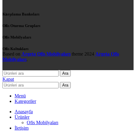
Karşılama Bankoları
Ofis Oturma Grupları
Ofis Mobilyaları
Ofis Koltukları
Based on
Argeta Ofis Mobilyaları
theme
2024
Argeta Ofis
Mobilyaları
.
Ara
Kapat
Ara
Menü
Kategoriler
Anasayfa
Ürünler
Ofis Mobilyaları
İletişim