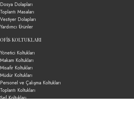
Dosya Dolapları
Toplantı Masaları
Vestiyer Dolapları
Yardımcı Ürünler
OFIS KOLTUKLARI
Yönetici Koltukları
Makam Koltukları
Misafir Koltukları
Müdür Koltukları
Personel ve Çalışma Koltukları
Toplantı Koltukları
Şef Koltukları
Based on
Argeta Ofis Mobilyaları
theme
2024
Argeta Ofis
Mobilyaları
.