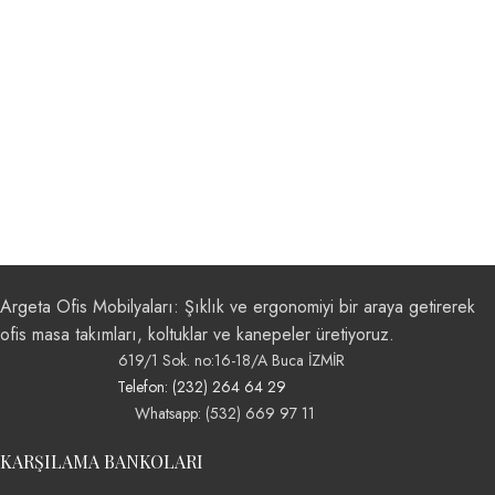
Argeta Ofis Mobilyaları: Şıklık ve ergonomiyi bir araya getirerek
ofis masa takımları, koltuklar ve kanepeler üretiyoruz.
619/1 Sok. no:16-18/A Buca İZMİR
Telefon: (232) 264 64 29
Whatsapp: (532) 669 97 11
KARŞILAMA BANKOLARI