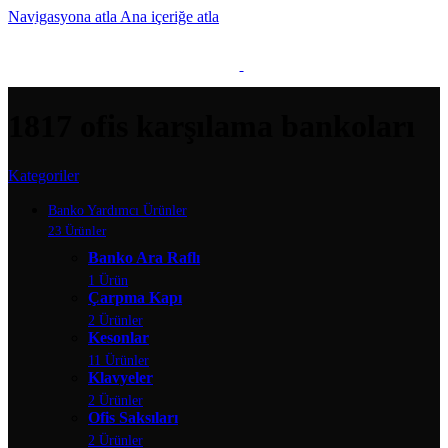
Navigasyona atla
Ana içeriğe atla
MENÜ
1817 ofis karşılama bankoları
Kategoriler
Banko Yardımcı Ürünler
23 Ürünler
Banko Ara Raflı
1 Ürün
Çarpma Kapı
2 Ürünler
Kesonlar
11 Ürünler
Klavyeler
2 Ürünler
Ofis Saksıları
2 Ürünler