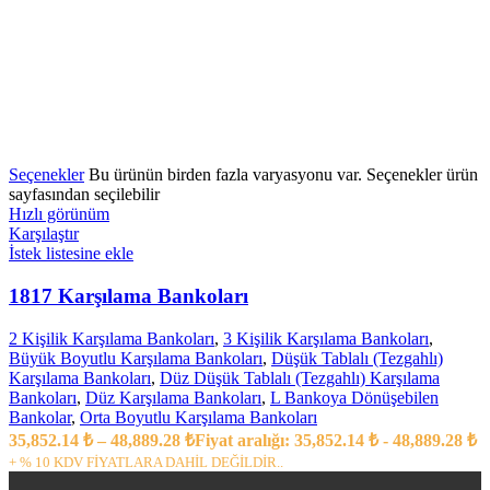
Seçenekler
Bu ürünün birden fazla varyasyonu var. Seçenekler ürün
sayfasından seçilebilir
Hızlı görünüm
Karşılaştır
İstek listesine ekle
1817 Karşılama Bankoları
2 Kişilik Karşılama Bankoları
,
3 Kişilik Karşılama Bankoları
,
Büyük Boyutlu Karşılama Bankoları
,
Düşük Tablalı (Tezgahlı)
Karşılama Bankoları
,
Düz Düşük Tablalı (Tezgahlı) Karşılama
Bankoları
,
Düz Karşılama Bankoları
,
L Bankoya Dönüşebilen
Bankolar
,
Orta Boyutlu Karşılama Bankoları
35,852.14
₺
–
48,889.28
₺
Fiyat aralığı: 35,852.14 ₺ - 48,889.28 ₺
+ % 10 KDV FİYATLARA DAHİL DEĞİLDİR..