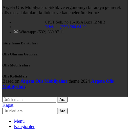
Argeta Ofis Mobilyaları: Şıklık ve ergonomiyi bir araya getirerek
ofis masa takımları, koltuklar ve kanepeler üretiyoruz.
619/1 Sok. no:16-18/A Buca İZMİR
Telefon: (232) 264 64 29
Whatsapp: (532) 669 97 11
Karşılama Bankoları
Ofis Oturma Grupları
Ofis Mobilyaları
Ofis Koltukları
Based on
Argeta Ofis Mobilyaları
theme
2024
Argeta Ofis
Mobilyaları
.
Ara
Kapat
Ara
Menü
Kategoriler