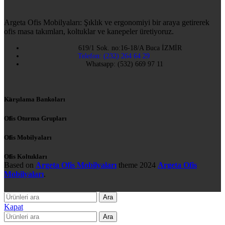
Argeta Ofis Mobilyaları: Şıklık ve ergonomiyi bir araya getirerek
ofis masa takımları, koltuklar ve kanepeler üretiyoruz.
619/1 Sok. no:16-18/A Buca İZMİR
Telefon: (232) 264 64 29
Whatsapp: (532) 669 97 11
Karşılama Bankoları
Ofis Oturma Grupları
Ofis Mobilyaları
Ofis Koltukları
Based on
Argeta Ofis Mobilyaları
theme
2024
Argeta Ofis
Mobilyaları
.
Ara
Kapat
Ara