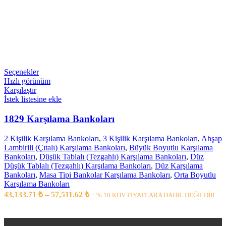
Seçenekler
Hızlı görünüm
Karşılaştır
İstek listesine ekle
1829 Karşılama Bankoları
2 Kişilik Karşılama Bankoları
,
3 Kişilik Karşılama Bankoları
,
Ahşap
Lambirili (Çıtalı) Karşılama Bankoları
,
Büyük Boyutlu Karşılama
Bankoları
,
Düşük Tablalı (Tezgahlı) Karşılama Bankoları
,
Düz
Düşük Tablalı (Tezgahlı) Karşılama Bankoları
,
Düz Karşılama
Bankoları
,
Masa Tipi Bankolar Karşılama Bankoları
,
Orta Boyutlu
Karşılama Bankoları
43,133.71
₺
–
57,511.62
₺
+ % 10 KDV FİYATLARA DAHİL DEĞİLDİR..