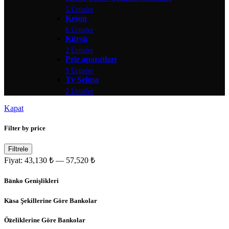
5 Ürünler
Keson
6 Ürünler
Kürsü
2 Ürünler
Priz aparatları
5 Ürünler
Tv Sehpa
2 Ürünler
Kapat
Filter by price
Filtrele
Fiyat:
43,130 ₺
—
57,520 ₺
Banko Genişlikleri
Kasa Şekillerine Göre Bankolar
Özeliklerine Göre Bankolar