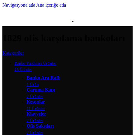
Navigasyona atla
Ana içeriğe atla
MENÜ
1829 ofis karşılama bankoları
Kategoriler
Banko Yardımcı Ürünler
23 Ürünler
Banko Ara Raflı
1 Ürün
Çarpma Kapı
2 Ürünler
Kesonlar
11 Ürünler
Klavyeler
2 Ürünler
Ofis Saksıları
2 Ürünler