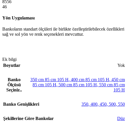
8556
46
Yön Uygulaması
Bankoların standart ölçüleri ile birlikte özelleştirilebilecek özellikleri
sağ ve sol yön ve renk seçenekleri mevcuttur.
Ek bilgi
Boyutlar
Yok
Banko
350 cm 85 cm 105 H
,
400 cm 85 cm 105 H
,
450 cm
Ölçüsü
85 cm 105 H
,
500 cm 85 cm 105 H
,
550 cm 85 cm
Seçiniz..
105 H
Banko Genişlikleri
350
,
400
,
450
,
500
,
550
Şekillerine Göre Bankolar
Düz