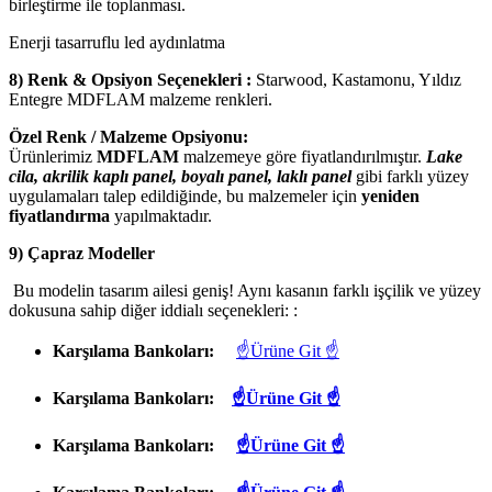
birleştirme ile toplanması.
Enerji tasarruflu led aydınlatma
8) Renk & Opsiyon Seçenekleri :
Starwood, Kastamonu, Yıldız
Entegre MDFLAM malzeme renkleri.
Özel Renk / Malzeme Opsiyonu:
Ürünlerimiz
MDFLAM
malzemeye göre fiyatlandırılmıştır.
Lake
cila, akrilik kaplı panel, boyalı panel, laklı panel
gibi farklı yüzey
uygulamaları talep edildiğinde, bu malzemeler için
yeniden
fiyatlandırma
yapılmaktadır.
9) Çapraz Modeller
Bu modelin tasarım ailesi geniş! Aynı kasanın farklı işçilik ve yüzey
dokusuna sahip diğer iddialı seçenekleri: :
Karşılama Bankoları:
☝Ürüne Git ☝
Karşılama Bankoları:
☝Ürüne Git ☝
Karşılama Bankoları:
☝Ürüne Git ☝