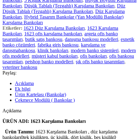
Bankoları
,
5 Kişilik Karşılama Bankoları
,
Büyük Boyutlu Karşılama
Bankoları
,
Düşük Tablalı (Tezgahlı) Karşılama Bankoları
,
Düz
Düşük Tablalı (Tezgahlı) Karşılama Bankoları
,
Düz Karşılama
Bankoları
,
Hybrid Tasarım Bankolar (Yan Modüllü Bankolar)
Karşılama Bankoları
Etiketler:
1623 Düz Karşılama Bankoları
,
1623 Karşılama
Bankoları
,
1623 ofis karşılama bankoları
,
argeta ofis banko
tasarımları
,
butik satış bankosu
,
danışma bankosu modelleri
,
esnetik
banko çözümleri
,
fabrika giriş bankosu
,
karşılama ve
danışmabankosu
,
klinik bankoları
,
modern banko sistemleri
,
modern
ofis modelleri
,
müşteri kabul bankoları
,
ofis bankoları
,
ofis bankosu
tasarımları
,
petshop banko modelleri
,
şık ofis banko tasarımları
,
veteriner bankosu
Paylaş:
Açıklama
Ek bilgi
Ürün Kartelası (Bankolar)
Çekmece Modülü ( Bankolar )
Açıklama
ÜRÜN ADI: 1623 Karşılama Bankoları
Ürün Tanımı:
1623 Karşılama Bankoları , düz karşılama
bankoları0tek kişilikten, üç kişilik, dört kişilik, beş kişilik0