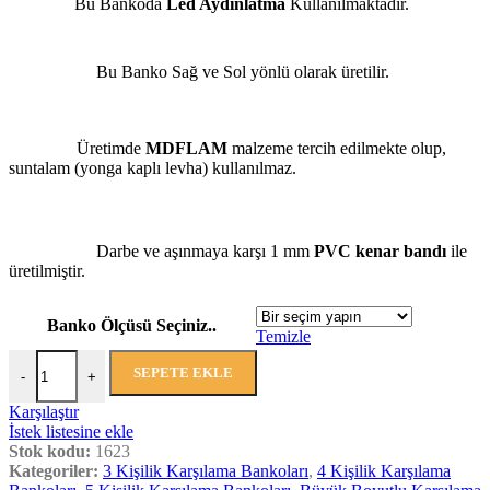
Bu Bankoda
Led Aydınlatma
Kullanılmaktadır.
Bu Banko Sağ ve Sol yönlü olarak üretilir.
Üretimde
MDFLAM
malzeme tercih edilmekte olup,
suntalam (yonga kaplı levha) kullanılmaz.
Darbe ve aşınmaya karşı 1 mm
PVC kenar bandı
ile
üretilmiştir.
Banko Ölçüsü Seçiniz..
Temizle
1623 Karşılama Bankoları adet
SEPETE EKLE
-
+
Karşılaştır
İstek listesine ekle
Stok kodu:
1623
Kategoriler:
3 Kişilik Karşılama Bankoları
,
4 Kişilik Karşılama