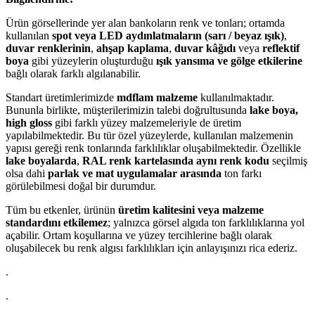
Ürün görsellerinde yer alan bankoların renk ve tonları; ortamda
kullanılan
spot veya LED aydınlatmaların (sarı / beyaz ışık)
,
duvar renklerinin
,
ahşap kaplama
,
duvar kâğıdı
veya
reflektif
boya
gibi yüzeylerin oluşturduğu
ışık yansıma ve gölge etkilerine
bağlı olarak farklı algılanabilir.
Standart üretimlerimizde
mdflam malzeme
kullanılmaktadır.
Bununla birlikte, müşterilerimizin talebi doğrultusunda
lake boya,
high gloss
gibi farklı yüzey malzemeleriyle de üretim
yapılabilmektedir. Bu tür özel yüzeylerde, kullanılan malzemenin
yapısı gereği renk tonlarında farklılıklar oluşabilmektedir. Özellikle
lake boyalarda
,
RAL renk kartelasında aynı renk kodu
seçilmiş
olsa dahi
parlak ve mat uygulamalar arasında
ton farkı
görülebilmesi doğal bir durumdur.
Tüm bu etkenler, ürünün
üretim kalitesini veya malzeme
standardını etkilemez
; yalnızca görsel algıda ton farklılıklarına yol
açabilir. Ortam koşullarına ve yüzey tercihlerine bağlı olarak
oluşabilecek bu renk algısı farklılıkları için anlayışınızı rica ederiz.
.
.