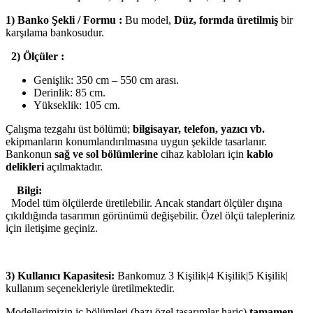
1) Banko Şekli / Formu :
Bu model,
Düz, formda üretilmiş
bir
karşılama bankosudur.
2) Ölçüler :
Genişlik: 350 cm – 550 cm arası.
Derinlik: 85 cm.
Yükseklik: 105 cm.
Çalışma tezgahı üst bölümü;
bilgisayar, telefon, yazıcı vb.
ekipmanların konumlandırılmasına uygun şekilde tasarlanır.
Bankonun
sağ ve sol bölümlerine
cihaz kabloları için
kablo
delikleri
açılmaktadır.
Bilgi:
Model tüm ölçülerde üretilebilir. Ancak standart ölçüler dışına
çıkıldığında tasarımın görünümü değişebilir. Özel ölçü talepleriniz
için iletişime geçiniz.
3) Kullanıcı Kapasitesi:
Bankomuz 3 Kişilik|4 Kişilik|5 Kişilik|
kullanım seçenekleriyle üretilmektedir.
Modellerimizin iç bölümleri (bazı özel tasarımlar hariç)
tamamen