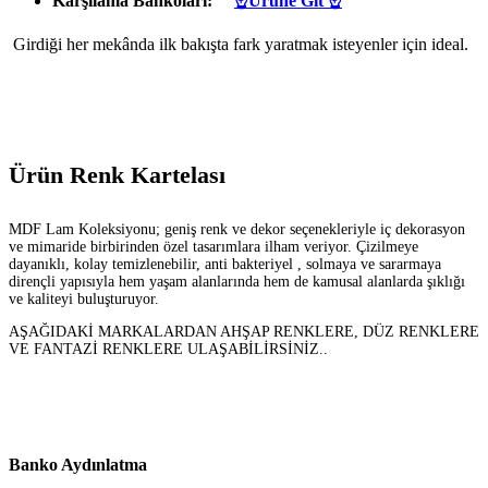
Karşılama Bankoları:
☝Ürüne Git ☝
Girdiği her mekânda ilk bakışta fark yaratmak isteyenler için ideal.
Ürün Renk Kartelası
MDF Lam Koleksiyonu; geniş renk ve dekor seçenekleriyle iç dekorasyon
ve mimaride birbirinden özel tasarımlara ilham veriyor. Çizilmeye
dayanıklı, kolay temizlenebilir, anti bakteriyel , solmaya ve sararmaya
dirençli yapısıyla hem yaşam alanlarında hem de kamusal alanlarda şıklığı
ve kaliteyi buluşturuyor.
AŞAĞIDAKİ MARKALARDAN AHŞAP RENKLERE, DÜZ RENKLERE
VE FANTAZİ RENKLERE ULAŞABİLİRSİNİZ..
Banko Aydınlatma