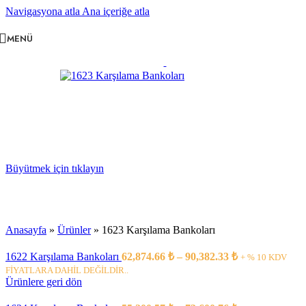
Navigasyona atla
Ana içeriğe atla
MENÜ
Büyütmek için tıklayın
Anasayfa
»
Ürünler
»
1623 Karşılama Bankoları
Fiyat
1622 Karşılama Bankoları
62,874.66
₺
–
90,382.33
₺
+ % 10 KDV
aralığı:
FİYATLARA DAHİL DEĞİLDİR..
62,874.66 ₺
Ürünlere geri dön
-
Fiyat