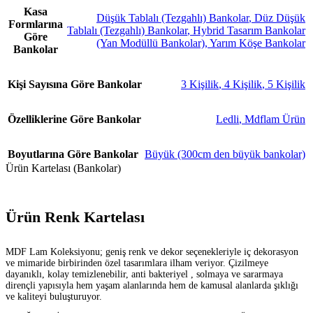
Kasa
Düşük Tablalı (Tezgahlı) Bankolar
,
Düz Düşük
Formlarına
Tablalı (Tezgahlı) Bankolar
,
Hybrid Tasarım Bankolar
Göre
(Yan Modüllü Bankolar)
,
Yarım Köşe Bankolar
Bankolar
Kişi Sayısına Göre Bankolar
3 Kişilik
,
4 Kişilik
,
5 Kişilik
Özelliklerine Göre Bankolar
Ledli
,
Mdflam Ürün
Boyutlarına Göre Bankolar
Büyük (300cm den büyük bankolar)
Ürün Kartelası (Bankolar)
Ürün Renk Kartelası
MDF Lam Koleksiyonu; geniş renk ve dekor seçenekleriyle iç dekorasyon
ve mimaride birbirinden özel tasarımlara ilham veriyor. Çizilmeye
dayanıklı, kolay temizlenebilir, anti bakteriyel , solmaya ve sararmaya
dirençli yapısıyla hem yaşam alanlarında hem de kamusal alanlarda şıklığı
ve kaliteyi buluşturuyor.