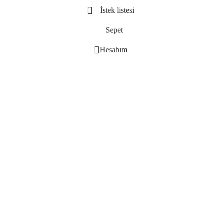
İstek listesi
Sepet
Hesabım