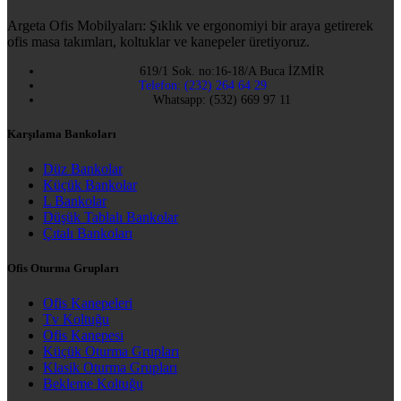
Argeta Ofis Mobilyaları: Şıklık ve ergonomiyi bir araya getirerek
ofis masa takımları, koltuklar ve kanepeler üretiyoruz.
619/1 Sok. no:16-18/A Buca İZMİR
Telefon: (232) 264 64 29
Whatsapp: (532) 669 97 11
Karşılama Bankoları
Düz Bankolar
Küçük Bankolar
L Bankolar
Düşük Tablalı Bankolar
Çıtalı Bankoları
Ofis Oturma Grupları
Ofis Kanepeleri
Tv Koltuğu
Ofis Kanepesi
Küçük Oturma Grupları
Klasik Oturma Grupları
Bekleme Koltuğu