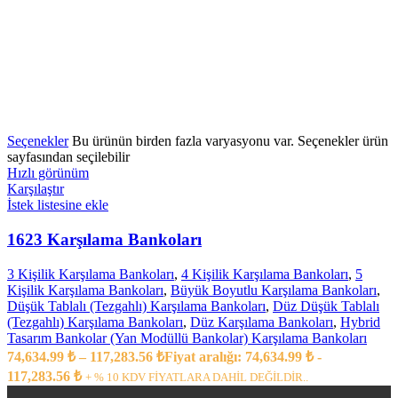
Seçenekler
Bu ürünün birden fazla varyasyonu var. Seçenekler ürün
sayfasından seçilebilir
Hızlı görünüm
Karşılaştır
İstek listesine ekle
1623 Karşılama Bankoları
3 Kişilik Karşılama Bankoları
,
4 Kişilik Karşılama Bankoları
,
5
Kişilik Karşılama Bankoları
,
Büyük Boyutlu Karşılama Bankoları
,
Düşük Tablalı (Tezgahlı) Karşılama Bankoları
,
Düz Düşük Tablalı
(Tezgahlı) Karşılama Bankoları
,
Düz Karşılama Bankoları
,
Hybrid
Tasarım Bankolar (Yan Modüllü Bankolar) Karşılama Bankoları
74,634.99
₺
–
117,283.56
₺
Fiyat aralığı: 74,634.99 ₺ -
117,283.56 ₺
+ % 10 KDV FİYATLARA DAHİL DEĞİLDİR..