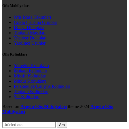
Ofis Mobilyaları
Ofis Masa Takımları
Çoklu Çalışma Grupları
Dosya Dolapları
Toplantı Masaları
Vestiyer Dolapları
Yardımcı Ürünler
Ofis Koltukları
Yönetici Koltukları
Makam Koltukları
Misafir Koltukları
Müdür Koltukları
Personel ve Çalışma Koltukları
Toplantı Koltukları
Şef Koltukları
Based on
Argeta Ofis Mobilyaları
theme
2024
Argeta Ofis
Mobilyaları
.
Ara