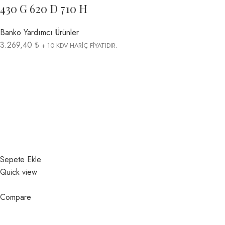
430 G 620 D 710 H
Banko Yardımcı Ürünler
3.269,40 ₺
+ 10 KDV HARİÇ FİYATIDIR.
Sepete Ekle
Quick view
Compare