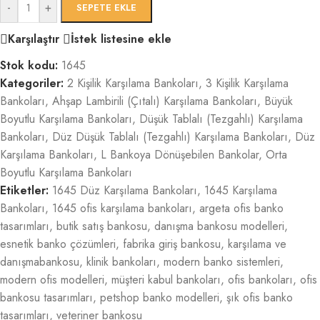
-
+
SEPETE EKLE
Karşılaştır
İstek listesine ekle
Stok kodu:
1645
Kategoriler:
2 Kişilik Karşılama Bankoları
,
3 Kişilik Karşılama
Bankoları
,
Ahşap Lambirili (Çıtalı) Karşılama Bankoları
,
Büyük
Boyutlu Karşılama Bankoları
,
Düşük Tablalı (Tezgahlı) Karşılama
Bankoları
,
Düz Düşük Tablalı (Tezgahlı) Karşılama Bankoları
,
Düz
Karşılama Bankoları
,
L Bankoya Dönüşebilen Bankolar
,
Orta
Boyutlu Karşılama Bankoları
Etiketler:
1645 Düz Karşılama Bankoları
,
1645 Karşılama
Bankoları
,
1645 ofis karşılama bankoları
,
argeta ofis banko
tasarımları
,
butik satış bankosu
,
danışma bankosu modelleri
,
esnetik banko çözümleri
,
fabrika giriş bankosu
,
karşılama ve
danışmabankosu
,
klinik bankoları
,
modern banko sistemleri
,
modern ofis modelleri
,
müşteri kabul bankoları
,
ofis bankoları
,
ofis
bankosu tasarımları
,
petshop banko modelleri
,
şık ofis banko
tasarımları
,
veteriner bankosu