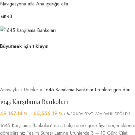
Navigasyona atla
Ana içeriğe atla
MENÜ
Büyütmek için tıklayın
Anasayfa
»
Ürünler
»
1645 Karşılama Bankoları
Ürünlere geri dön
1645 Karşılama Bankoları
49,167.14
₺
–
65,556.19
₺
+ % 10 KDV FİYATLARA DAHİL DEĞİLDİR..
1645 Karşılama Bankoları’ na ait ölçülerine göre fiyat seçeneklerini
görebilirsiniz.Teslim Süresi Lamine Ürünlerde 3 – 10 Gün; Cilalı