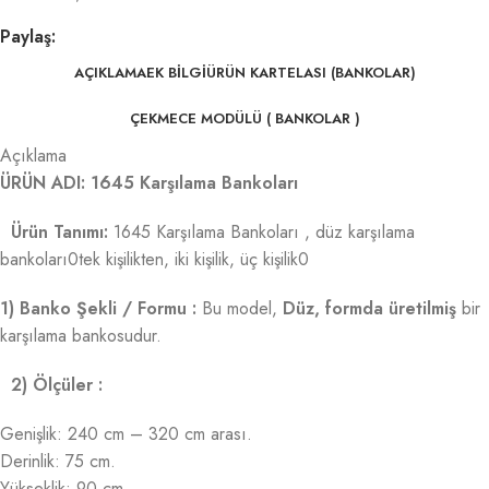
Paylaş:
AÇIKLAMA
EK BILGI
ÜRÜN KARTELASI (BANKOLAR)
ÇEKMECE MODÜLÜ ( BANKOLAR )
Açıklama
ÜRÜN ADI: 1645 Karşılama Bankoları
Ürün Tanımı:
1645 Karşılama Bankoları , düz karşılama
bankoları0tek kişilikten, iki kişilik, üç kişilik0
1) Banko Şekli / Formu :
Bu model,
Düz, formda üretilmiş
bir
karşılama bankosudur.
2) Ölçüler :
Genişlik: 240 cm – 320 cm arası.
Derinlik: 75 cm.
Yükseklik: 90 cm.