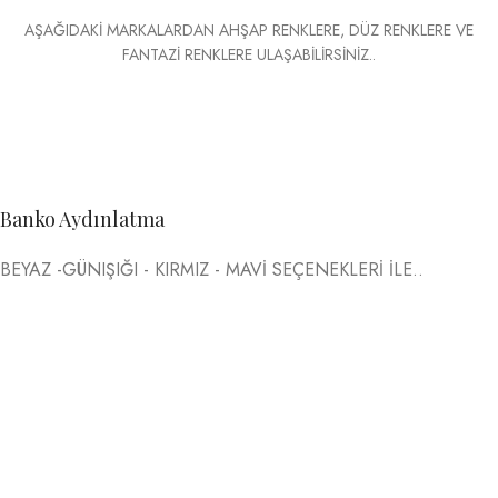
AŞAĞIDAKİ MARKALARDAN AHŞAP RENKLERE, DÜZ RENKLERE VE
FANTAZİ RENKLERE ULAŞABİLİRSİNİZ..
Banko Aydınlatma
BEYAZ -GÜNIŞIĞI - KIRMIZ - MAVİ SEÇENEKLERİ İLE..