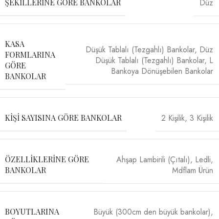
Düz
ŞEKILLERINE GÖRE BANKOLAR
KASA
Düşük Tablalı (Tezgahlı) Bankolar
,
Düz
FORMLARINA
Düşük Tablalı (Tezgahlı) Bankolar
,
L
GÖRE
Bankoya Dönüşebilen Bankolar
BANKOLAR
2 Kişilik
,
3 Kişilik
KIŞI SAYISINA GÖRE BANKOLAR
Ahşap Lambirili (Çıtalı)
,
Ledli
,
ÖZELLIKLERINE GÖRE
Mdflam Ürün
BANKOLAR
Büyük (300cm den büyük bankolar)
,
BOYUTLARINA