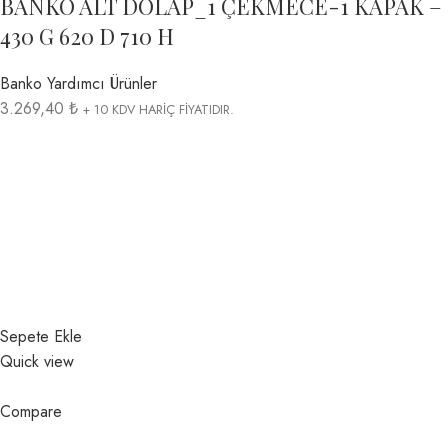
BANKO ALT DOLAP_1 ÇEKMECE-1 KAPAK –
430 G 620 D 710 H
Banko Yardımcı Ürünler
3.269,40 ₺
+ 10 KDV HARİÇ FİYATIDIR.
Sepete Ekle
Quick view
Compare