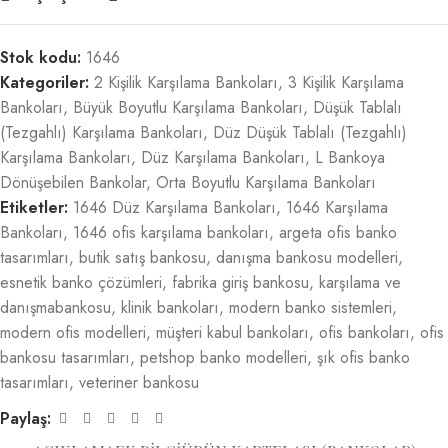
Stok kodu:
1646
Kategoriler:
2 Kişilik Karşılama Bankoları
,
3 Kişilik Karşılama
Bankoları
,
Büyük Boyutlu Karşılama Bankoları
,
Düşük Tablalı
(Tezgahlı) Karşılama Bankoları
,
Düz Düşük Tablalı (Tezgahlı)
Karşılama Bankoları
,
Düz Karşılama Bankoları
,
L Bankoya
Dönüşebilen Bankolar
,
Orta Boyutlu Karşılama Bankoları
Etiketler:
1646 Düz Karşılama Bankoları
,
1646 Karşılama
Bankoları
,
1646 ofis karşılama bankoları
,
argeta ofis banko
tasarımları
,
butik satış bankosu
,
danışma bankosu modelleri
,
esnetik banko çözümleri
,
fabrika giriş bankosu
,
karşılama ve
danışmabankosu
,
klinik bankoları
,
modern banko sistemleri
,
modern ofis modelleri
,
müşteri kabul bankoları
,
ofis bankoları
,
ofis
bankosu tasarımları
,
petshop banko modelleri
,
şık ofis banko
tasarımları
,
veteriner bankosu
Paylaş: