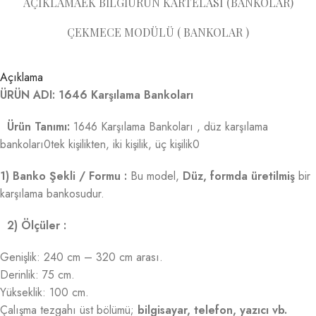
AÇIKLAMA
EK BILGI
ÜRÜN KARTELASI (BANKOLAR)
ÇEKMECE MODÜLÜ ( BANKOLAR )
Açıklama
ÜRÜN ADI: 1646 Karşılama Bankoları
Ürün Tanımı:
1646 Karşılama Bankoları , düz karşılama
bankoları0tek kişilikten, iki kişilik, üç kişilik0
1) Banko Şekli / Formu :
Bu model,
Düz, formda üretilmiş
bir
karşılama bankosudur.
2) Ölçüler :
Genişlik: 240 cm – 320 cm arası.
Derinlik: 75 cm.
Yükseklik: 100 cm.
Çalışma tezgahı üst bölümü;
bilgisayar, telefon, yazıcı vb.