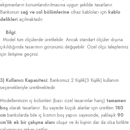
ekipmanların konumlandırılmasına uygun şekilde tasarlanır.
Bankonun
sağ ve sol bölümlerine
cihaz kabloları için
kablo
delikleri
açılmaktadır.
Bilgi:
Model tüm ölçülerde üretilebilir. Ancak standart ölçüler dışına
çıkıldığında tasarımın görünümü değişebilir. Özel ölçü talepleriniz
için iletişime geçiniz.
3) Kullanıcı Kapasitesi:
Bankomuz 2 Kişilik|3 Kişilik| kullanım
seçenekleriyle üretilmektedir.
Modellerimizin iç bölümleri (bazı özel tasarımlar hariç)
tamamen
boş
olarak tasarlanır. Bu sayede küçük alanlar için üretilen
180
cm
bankolarda bile iç kısmın boş yapısı sayesinde, yaklaşık
90
cm’lik ek bir çalışma alanı
oluşur ve iki kişinin dar da olsa birlikte
çalışmasına imkan sağlar.