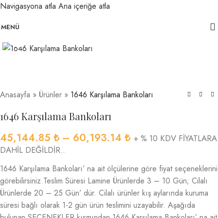
Navigasyona atla
Ana içeriğe atla
MENÜ
Büyütmek için tıklayın
Anasayfa
»
Ürünler
»
1646 Karşılama Bankoları
1646 Karşılama Bankoları
45,144.85
₺
–
60,193.14
₺
+ % 10 KDV FİYATLARA
DAHİL DEĞİLDİR..
1646 Karşılama Bankoları’ na ait ölçülerine göre fiyat seçeneklerini
görebilirsiniz.Teslim Süresi Lamine Ürünlerde 3 – 10 Gün; Cilalı
Ürünlerde 20 – 25 Gün’ dür. Cilalı ürünler kış aylarında kuruma
süresi bağlı olarak 1-2 gün ürün teslimini uzayabilir. Aşağıda
bulunan SEÇENEKLER kısmından 1646 Karşılama Bankoları’ na ait