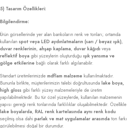
5) Tasarım Özellikleri:
Bilgilendirme:
Ürün görsellerinde yer alan bankoların renk ve tonları; ortamda
kullanılan
spot veya LED aydınlatmaların (sarı / beyaz ışık)
,
duvar renklerinin
,
ahşap kaplama
,
duvar kâğıdı
veya
reflektif boya
gibi yüzeylerin oluşturduğu
ışık yansıma ve
gölge etkilerine
bağlı olarak farklı algılanabilir.
Standart üretimlerimizde
mdflam malzeme
kullanılmaktadır.
Bununla birlikte, müşterilerimizin talebi doğrultusunda
lake boya,
high gloss
gibi farklı yüzey malzemeleriyle de üretim
yapılabilmektedir. Bu tür özel yüzeylerde, kullanılan malzemenin
yapısı gereği renk tonlarında farklılıklar oluşabilmektedir. Özellikle
lake boyalarda
,
RAL renk kartelasında aynı renk kodu
seçilmiş olsa dahi
parlak ve mat uygulamalar arasında
ton farkı
görülebilmesi doğal bir durumdur.