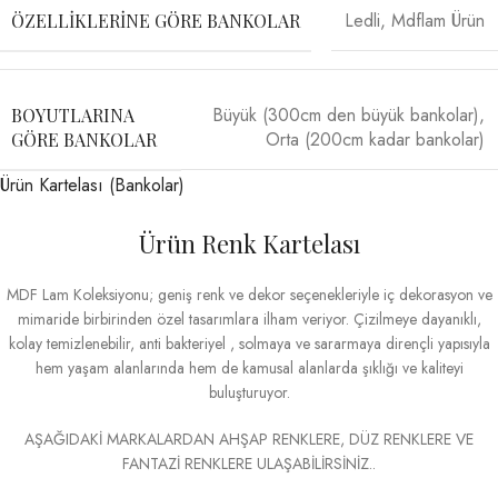
Ledli
,
Mdflam Ürün
ÖZELLIKLERINE GÖRE BANKOLAR
Büyük (300cm den büyük bankolar)
,
BOYUTLARINA
Orta (200cm kadar bankolar)
GÖRE BANKOLAR
Ürün Kartelası (Bankolar)
Ürün Renk Kartelası
MDF Lam Koleksiyonu; geniş renk ve dekor seçenekleriyle iç dekorasyon ve
mimaride birbirinden özel tasarımlara ilham veriyor. Çizilmeye dayanıklı,
kolay temizlenebilir, anti bakteriyel , solmaya ve sararmaya dirençli yapısıyla
hem yaşam alanlarında hem de kamusal alanlarda şıklığı ve kaliteyi
buluşturuyor.
AŞAĞIDAKİ MARKALARDAN AHŞAP RENKLERE, DÜZ RENKLERE VE
FANTAZİ RENKLERE ULAŞABİLİRSİNİZ..