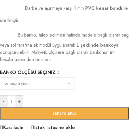
Darbe ve aşınmaya karşı 1 mm
PVC kenar bandı
ile
üretilmiştir.
Bu banko, talep edilmesi halinde modele bağlı olarak sağ
veya sol tarafına ek modül uygulanarak
L şeklinde bankoya
dönüştürülebilir. Maliyeti, ölçülere bağlı olarak bankonun
m²
hesabı üzerinden belirlenir.
BANKO ÖLÇÜSÜ SEÇINIZ..
-
+
SEPETE EKLE
Karşılaştır
İstek listesine ekle