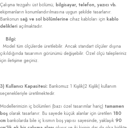
Çalışma tezgahı üst bölümü;
bilgisayar, telefon, yazıcı vb.
ekipmanların konumlandırılmasına uygun şekilde tasarlanır.
Bankonun
sağ ve sol bölümlerine
cihaz kabloları için
kablo
delikleri
açılmaktadır.
Bilgi:
Model tüm ölçülerde üretilebilir. Ancak standart ölçüler dışına
çıkıldığında tasarımın görünümü değişebilir. Özel ölçü talepleriniz
için iletişime geçiniz.
3) Kullanıcı Kapasitesi:
Bankomuz 1 Kişilik|2 Kişilik| kullanım
seçenekleriyle üretilmektedir.
Modellerimizin iç bölümleri (bazı özel tasarımlar hariç)
tamamen
boş
olarak tasarlanır. Bu sayede küçük alanlar için üretilen
180
cm
bankolarda bile iç kısmın boş yapısı sayesinde, yaklaşık
90
cm’lik ek bir çalışma alanı
oluşur ve iki kişinin dar da olsa birlikte