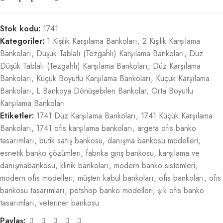
Stok kodu:
1741
Kategoriler:
1 Kişilik Karşılama Bankoları
,
2 Kişilik Karşılama
Bankoları
,
Düşük Tablalı (Tezgahlı) Karşılama Bankoları
,
Düz
Düşük Tablalı (Tezgahlı) Karşılama Bankoları
,
Düz Karşılama
Bankoları
,
Küçük Boyutlu Karşılama Bankoları
,
Küçük Karşılama
Bankoları
,
L Bankoya Dönüşebilen Bankolar
,
Orta Boyutlu
Karşılama Bankoları
Etiketler:
1741 Düz Karşılama Bankoları
,
1741 Küçük Karşılama
Bankoları
,
1741 ofis karşılama bankoları
,
argeta ofis banko
tasarımları
,
butik satış bankosu
,
danışma bankosu modelleri
,
esnetik banko çözümleri
,
fabrika giriş bankosu
,
karşılama ve
danışmabankosu
,
klinik bankoları
,
modern banko sistemleri
,
modern ofis modelleri
,
müşteri kabul bankoları
,
ofis bankoları
,
ofis
bankosu tasarımları
,
petshop banko modelleri
,
şık ofis banko
tasarımları
,
veteriner bankosu
Paylaş: