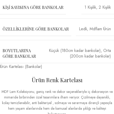
1 Kişilik
,
2 Kişilik
KIŞI SAYISINA GÖRE BANKOLAR
Ledli
,
Mdflam Ürün
ÖZELLIKLERINE GÖRE BANKOLAR
Küçük (180cm kadar bankolar)
,
Orta
BOYUTLARINA
(200cm kadar bankolar)
GÖRE BANKOLAR
Ürün Kartelası (Bankolar)
Ürün Renk Kartelası
MDF Lam Koleksiyonu; geniş renk ve dekor seçenekleriyle iç dekorasyon ve
mimaride birbirinden özel tasarımlara ilham veriyor. Çizilmeye dayanıklı,
kolay temizlenebilir, anti bakteriyel , solmaya ve sararmaya dirençli yapısıyla
hem yaşam alanlarında hem de kamusal alanlarda şıklığı ve kaliteyi
buluşturuyor.