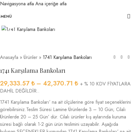
Navigasyona atla
Ana içeriğe atla
MENÜ
Büyütmek için tıklayın
Anasayfa
»
Ürünler
»
1741 Karşılama Bankoları
1741 Karşılama Bankoları
29,333.57
₺
–
42,370.71
₺
+ % 10 KDV FİYATLARA
DAHİL DEĞİLDİR..
1741 Karşılama Bankoları’ na ait ölçülerine göre fiyat seçeneklerini
görebilirsiniz.Teslim Süresi Lamine Ürünlerde 3 – 10 Gün; Cilalı
Ürünlerde 20 – 25 Gün’ dür. Cilalı ürünler kış aylarında kuruma
süresi bağlı olarak 1-2 gün ürün teslimini uzayabilir. Aşağıda
bulunan SEÇENEKLER kısmından 1741 Karşılama Bankoları’ na ait