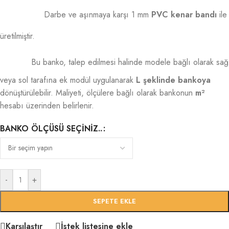
Darbe ve aşınmaya karşı 1 mm
PVC kenar bandı
ile
üretilmiştir.
Bu banko, talep edilmesi halinde modele bağlı olarak sağ
veya sol tarafına ek modül uygulanarak
L şeklinde bankoya
dönüştürülebilir. Maliyeti, ölçülere bağlı olarak bankonun
m²
hesabı üzerinden belirlenir.
BANKO ÖLÇÜSÜ SEÇINIZ..
-
+
SEPETE EKLE
Karşılaştır
İstek listesine ekle